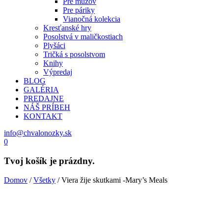
Pre mužov
Pre páriky
Vianočná kolekcia
Kresťanské hry
Posolstvá v maličkostiach
Plyšáci
Tričká s posolstvom
Knihy
Výpredaj
BLOG
GALÉRIA
PREDAJNE
NÁŠ PRÍBEH
KONTAKT
info@chvalonozky.sk
0
Tvoj košík je prázdny.
Domov
/
Všetky
/ Viera žije skutkami -Mary’s Meals