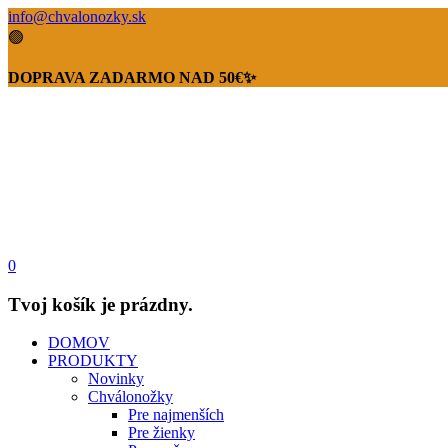
info@chvalonozky.sk
🟢
DOPRAVA ZADARMO NAD 50€✨
0
Tvoj košík je prázdny.
DOMOV
PRODUKTY
Novinky
Chválonožky
Pre najmenších
Pre žienky