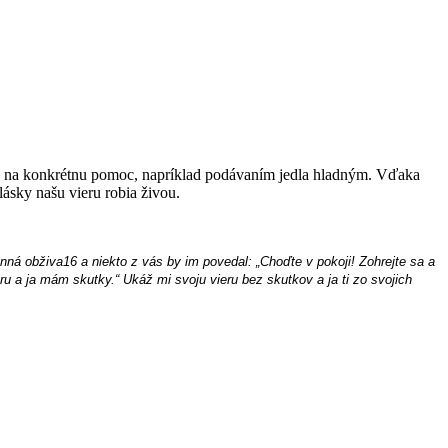
ia na konkrétnu pomoc, napríklad podávaním jedla hladným. Vďaka
ásky našu vieru robia živou.
ná obživa16 a niekto z vás by im povedal: „Choďte v pokoji! Zohrejte sa a
eru a ja mám skutky.“ Ukáž mi svoju vieru bez skutkov a ja ti zo svojich