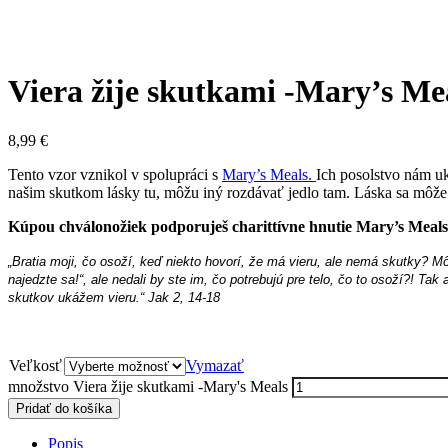
Viera žije skutkami -Mary’s Me
8,99
€
Tento vzor vznikol v spolupráci s
Mary’s Meals.
Ich posolstvo nám u
našim skutkom lásky tu, môžu iný rozdávať jedlo tam. Láska sa môže 
Kúpou chválonožiek podporuješ charittívne hnutie Mary’s Meals
„Bratia moji, čo osoží, keď niekto hovorí, že má vieru, ale nemá skutky? Mô
najedzte sa!“, ale nedali by ste im, čo potrebujú pre telo, čo to osoží?! Ta
skutkov ukážem vieru.“ Jak 2, 14-18
Veľkosť
Vymazať
množstvo Viera žije skutkami -Mary's Meals
Pridať do košíka
Popis