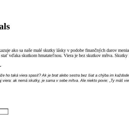
als
kazuje ako sa naše malé skutky lásky v podobe finančných darov men
stať vďaka skutkom hmatateľnou. Viera je bez skutkov mŕtva. Skutky l
.
že ho taká viera spasiť? Ak je brat alebo sestra bez šiat a
ch
ýba im každoden
k aj viera: ak nemá skutky, je sama v sebe mŕtva. Ale niekto povie: „Ty máš vi