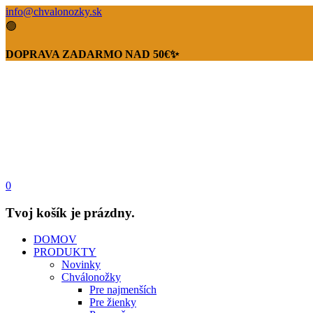
info@chvalonozky.sk
🟢
DOPRAVA ZADARMO NAD 50€✨
0
Tvoj košík je prázdny.
DOMOV
PRODUKTY
Novinky
Chválonožky
Pre najmenších
Pre žienky