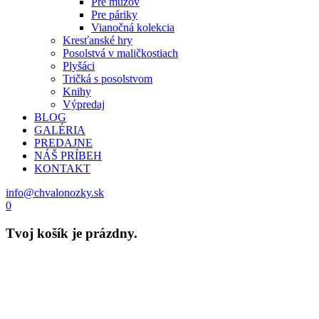
Pre mužov
Pre páriky
Vianočná kolekcia
Kresťanské hry
Posolstvá v maličkostiach
Plyšáci
Tričká s posolstvom
Knihy
Výpredaj
BLOG
GALÉRIA
PREDAJNE
NÁŠ PRÍBEH
KONTAKT
info@chvalonozky.sk
0
Tvoj košík je prázdny.