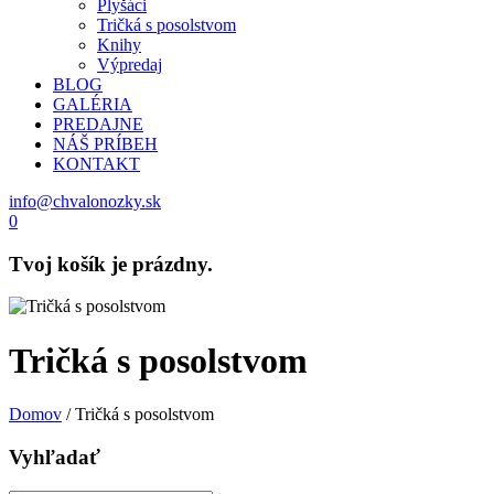
Plyšáci
Tričká s posolstvom
Knihy
Výpredaj
BLOG
GALÉRIA
PREDAJNE
NÁŠ PRÍBEH
KONTAKT
info@chvalonozky.sk
0
Tvoj košík je prázdny.
Tričká s posolstvom
Domov
/ Tričká s posolstvom
Vyhľadať