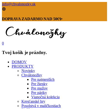
info@chvalonozky.sk
🟢
DOPRAVA ZADARMO NAD 50€✨
0
Tvoj košík je prázdny.
DOMOV
PRODUKTY
Novinky
Chválonožky
Pre najmenších
Pre žienky
Pre mužov
Pre páriky
Vianočná kolekcia
Kresťanské hry
Posolstvá v maličkostiach