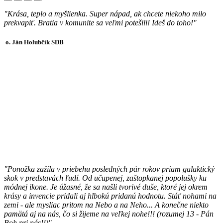
"Krása, teplo a myšlienka. Super nápad, ak chcete niekoho milo
prekvapiť. Bratia v komunite sa veľmi potešili! Ideš do toho!"
o. Ján Holubčík SDB
"Ponožka zažila v priebehu posledných pár rokov priam galaktický
skok v predstavách ľudí. Od učupenej, zaštopkanej popolušky ku
módnej ikone. Je úžasné, že sa našli tvorivé duše, ktoré jej okrem
krásy a invencie pridali aj hlbokú pridanú hodnotu. Stáť nohami na
zemi - ale mysliac pritom na Nebo a na Neho... A konečne niekto
pamätá aj na nás, čo si žijeme na veľkej nohe!!! (rozumej 13 - Pán
Boh pri nás!!)"