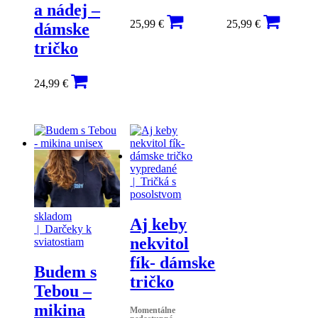
a nádej –
25,99
€
25,99
€
dámske
tričko
24,99
€
vypredané
| Tričká s
posolstvom
skladom
Aj keby
| Darčeky k
nekvitol
sviatostiam
fík- dámske
Budem s
tričko
Tebou –
mikina
Momentálne