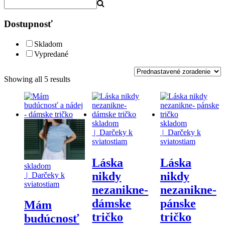
Dostupnosť
Skladom
Vypredané
Showing all 5 results
skladom
skladom
| Darčeky k
| Darčeky k
sviatostiam
sviatostiam
Láska
Láska
skladom
nikdy
nikdy
| Darčeky k
sviatostiam
nezanikne-
nezanikne-
dámske
pánske
Mám
tričko
tričko
budúcnosť