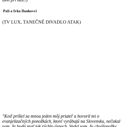
Pali a Ivka Dankovci
(TV LUX, TANEČNÉ DIVADLO ATAK)
"Keď prišiel za mnou jeden môj priateľ a hovoril mi o
evanjelizačných ponožkách, ktoré vyrábajú na Slovensku, nečakal
som, že budú mať tak rýchlo úspech. Vedel som, že chválonožky