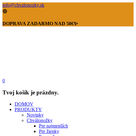
info@chvalonozky.sk
🟢
DOPRAVA ZADARMO NAD 50€✨
0
Tvoj košík je prázdny.
DOMOV
PRODUKTY
Novinky
Chválonožky
Pre najmenších
Pre žienky