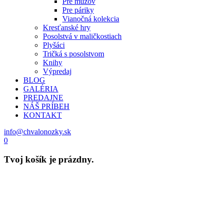
Pre mužov
Pre páriky
Vianočná kolekcia
Kresťanské hry
Posolstvá v maličkostiach
Plyšáci
Tričká s posolstvom
Knihy
Výpredaj
BLOG
GALÉRIA
PREDAJNE
NÁŠ PRÍBEH
KONTAKT
info@chvalonozky.sk
0
Tvoj košík je prázdny.