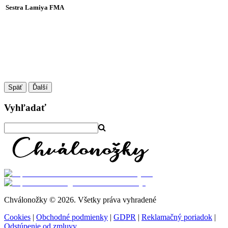
Sestra Lamiya FMA
Späť
Ďalší
Vyhľadať
Chválonožky © 2026. Všetky práva vyhradené
Cookies
|
Obchodné podmienky
|
GDPR
|
Reklamačný poriadok
|
Odstúpenie od zmluvy