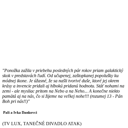
"Ponožka zažila v priebehu posledných pár rokov priam galaktický
skok v predstavách ľudí. Od učupenej, zaštopkanej popolušky ku
módnej ikone. Je úžasné, že sa našli tvorivé duše, ktoré jej okrem
krásy a invencie pridali aj hlbokú pridanú hodnotu. Stáť nohami na
zemi - ale mysliac pritom na Nebo a na Neho... A konečne niekto
pamätá aj na nás, čo si žijeme na veľkej nohe!!! (rozumej 13 - Pán
Boh pri nás!!)"
Pali a Ivka Dankovci
(TV LUX, TANEČNÉ DIVADLO ATAK)